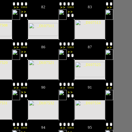
82
83
86
87
90
91
94
95